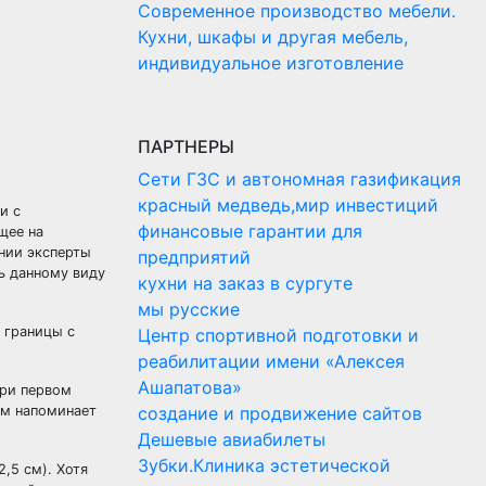
Современное производство мебели.
Кухни, шкафы и другая мебель,
индивидуальное изготовление
ПАРТНЕРЫ
Сети ГЗС и автономная газификация
красный медведь,мир инвестиций
и с
финансовые гарантии для
щее на
ании эксперты
предприятий
ть данному виду
кухни на заказ в сургуте
мы русские
е границы с
Центр спортивной подготовки и
реабилитации имени «Алексея
Ашапатова»
при первом
ом напоминает
создание и продвижение сайтов
Дешевые авиабилеты
Зубки.Клиника эстетической
,5 см). Хотя