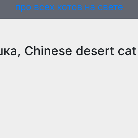
про всех котов на свете
ка, Chinese desert cat