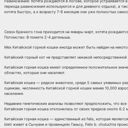
Размножение: Котята рождаются в логове, которое устраивается в
периода размножения используются и для дневного отдыха), а та
котята быстро, а к возрасту 7-8 месяцев они уже полностью само
Сезон брачного гона приходится на январь-март, котята рождаются
Потомство: В помете 2-4 детеныша.
Мех Китайской горной кошки иногда может быть найден на некото
Китайский горный кот не представляет никакой непосредственной
Китайская горная кошка имеет определенное положительное знач
областях, которые они населяют.
Китайская кошка — редкое животное, среди 5 самых уязвимых раз
оценкам, численность Китайской горной кошки менее 10,000 взр
населения.
Недавние генетические анализы позволяют предположить, что все
Китайская горная кошка отклонилась от своих предков около 6.2 
Китайская горная кошка — единственный из felis, которая являет
bieti живет в Сычуане и провинциях Ганьсу, Felis b. chutuchta про