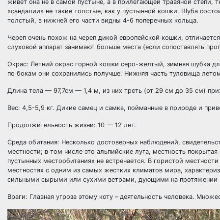
живет она не в самой пустыне, а в прилегающей травяной степи, т
«сандалии» не такие толстые, как у пустынной кошки. Шуба сост
толстый, в нижней его части видны 4-6 поперечных кольца.
Череп очень похож на череп дикой европейской кошки, отличаетс
слуховой аппарат занимают больше места (если сопоставлять про
Окрас: Летний окрас горной кошки серо-желтый, зимняя шубка дли
по бокам они сохранились получше. Нижняя часть туловища летом 
Длина тела — 97,7см — 1,4 м, из них треть (от 29 см до 35 см) при
Вес: 4,5-5,9 кг. Дикие самец и самка, пойманные в природе и прив
Продолжительность жизни: 10 — 12 лет.
Среда обитания: Несколько достоверных наблюдений, свидетельст
местности; в том числе это альпийские луга, местность покрытая
пустынных местообитаниях не встречается. В гористой местности 
местностях с одним из самых жестких климатов мира, характериз
сильными сырыми или сухими ветрами, дующими на протяжении 
Враги: Главная угроза этому коту – деятельность человека. Множес