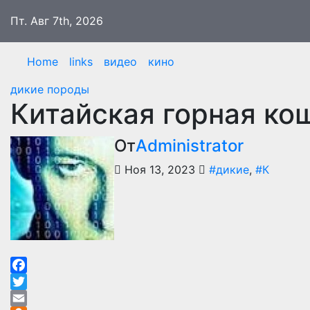
Перейти
Пт. Авг 7th, 2026
к
содержимому
Home
links
видео
кино
дикие породы
Китайская горная кош
От
Administrator
Ноя 13, 2023
#дикие
,
#К
Facebook
Twitter