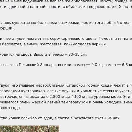
ем не менее подушечки ее лап все же обволакивает шерсть; правда, 
оит из длинной и плотной шерсти, с обильными подшерстками. Хвост
я лишь существенно большими размерами; кроме того лобный отдел 
порции).
ннее и гуще, чем летняя, серо-коричневого цвета. Полосы и пятна 
беловатая, а зимой желтоватая. кончик хвоста черный.
ходится на хвост. Высота в плечах – 30-35 см.
езенные в Пекинский Зоопарк, весили: самец — 9.0 кг; самка — 6.5 кг
вуют, что главные местообитания Китайской горной кошки лежат в 
 зарослями кустарников, лесные опушки и холмистые степные участк
встречается на высотах с 2,800 м до 4,100 м над уровнем моря. Эти
ующегося очень жаркой летней температурой и очень холодной зимн
всего года
тво кошек погибло от ядов, а также в результате охоты на них.