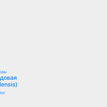
оды
рдовая
lensis)
tor