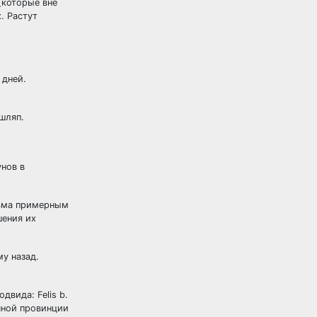
(которые вне
. Растут
 дней.
шляп.
нов в
сьма примерным
шения их
у назад.
вида: Felis b.
очной провинции