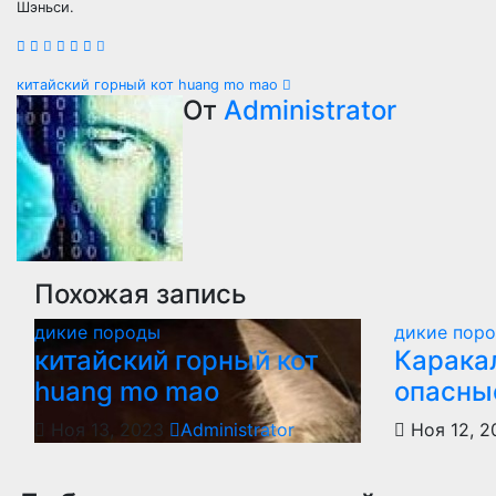
Шэньси.
Навигация
китайский горный кот huang mo mao
От
Administrator
по
записям
Похожая запись
дикие породы
дикие пор
китайский горный кот
Каракал
huang mo mao
опасны
Ноя 13, 2023
Administrator
Ноя 12, 