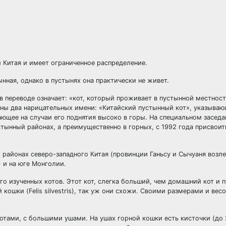
ми Китая и имеет ограниченное распределение.
нная, однако в пустынях она практически не живет.
в переводе означает: «кот, который проживает в пустынной местност
ны два нарицательных имени: «Китайский пустынный кот», указываю
ающее на случаи его поднятия высоко в горы. На специальном засед
устынный районах, а преимущественно в горных, с 1992 года присвои
ых районах северо-западного Китая (провинции Ганьсу и Сычуаня возл
) и на юге Монголии.
го изученных котов. Этот кот, слегка больший, чем домашний кот и 
ошки (Felis silvestris), так уж они схожи. Своими размерами и вес
тами, с большими ушами. На ушах горной кошки есть кисточки (до 2