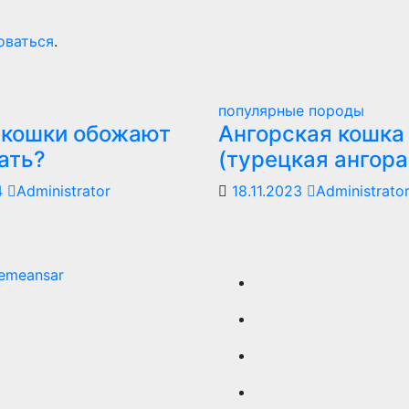
оваться
.
популярные породы
 кошки обожают
Ангорская кошка
ать?
(турецкая ангора
4
Administrator
18.11.2023
Administrato
emeansar