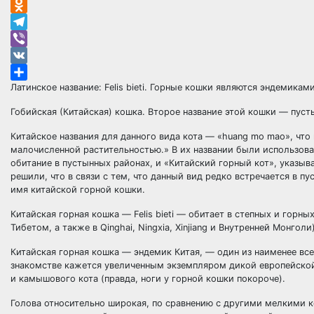
Email
Odnoklassniki
Telegram
Viber
VK
Латинское название: Felis bieti. Горные кошки являются эндемика
Отправить
Гобийская (Китайская) кошка. Второе название этой кошки — пусты
Китайское названия для данного вида кота — «huang mo mao», что 
малочисленной растительностью.» В их названии были использова
обитание в пустынных районах, и «Китайский горный кот», указыв
решили, что в связи с тем, что данный вид редко встречается в п
имя китайской горной кошки.
Китайская горная кошка — Felis bieti — обитает в степных и горн
Тибетом, а также в Qinghai, Ningxia, Xinjiang и Внутренней Монголи
Китайская горная кошка — эндемик Китая, — один из наименее все
знакомстве кажется увеличенным экземпляром дикой европейской к
и камышового кота (правда, ноги у горной кошки покороче).
Голова относительно широкая, по сравнению с другими мелкими ко