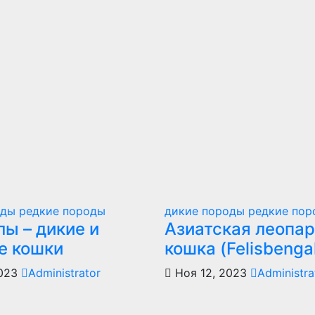
оды
редкие породы
дикие породы
редкие пор
ы – дикие и
Азиатская леопа
е кошки
кошка (Felisbenga
2023
Administrator
Ноя 12, 2023
Administra