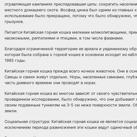
отравляющая кампаниях преследовавшая цель: сократить населени
местного домашнего скота. Фосфид цинка был одним из главных хи
использование было прекращено, потому что было обнаружено, чт
грызунов.
Питается Китайская горная кошка мелкими млекопитающими, преи
насекомыми, рептилиями и птицами, в том числе фазанами.
Благодаря ограниченной территории ее ареала и уединенному обр
которая была собрана о горной кошке в основном исходит из набл
1985 годы.
Китайская горная кошка прежде всего ночное животное. Они в ос
Самцы и самки живут отдельно. Норы, населенные самками, глуб
часть дневного времени они проводят в норах.
Китайская горная кошка во многом зависят от своего чувствител
проведенном исследовании, было обнаружено, что они добывают п
своим подземным туннелям на 3-5 см ниже поверхности земли. О
земли.
Социальная структура: Китайская горная кошка не является соци
исключением периода размножения эти кошки ведут одиночный об