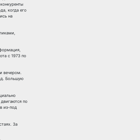
 конкуренты
да, когда его
ись на
ликами,
нформация,
ота с 1973 по
и вечером.
од. Большую
ециально
 двигаются по
в из-под
таях. За