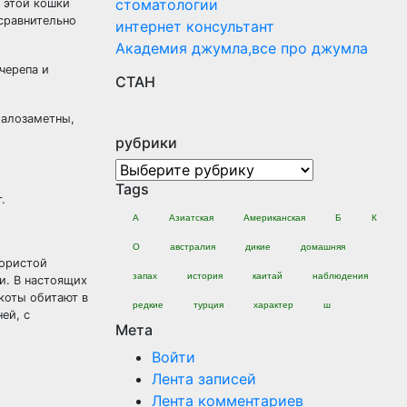
стоматологии
у этой кошки
 сравнительно
интернет консультант
Академия джумла,все про джумла
черепа и
СТАН
малозаметны,
рубрики
рубрики
Tags
.
А
Азиатская
Американская
Б
К
О
австралия
дикие
домашняя
гористой
запах
история
каитай
наблюдения
и. В настоящих
 коты обитают в
редкие
турция
характер
ш
ей, с
Мета
Войти
Лента записей
Лента комментариев