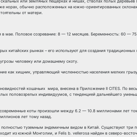
 скальных или земляных пещерках и нишах, стволах полых деревьев 
кже норах, обычно расположенных на южно-ориентированных склонах
стоятельны от матери.
 в мае. Половое созревание: 8 — 12 месяцев. Беременность: 60 — 75
рых китайских рынках – его используют для создания традиционных 
 угрозы человеку или домашнему скоту.
ение как хищник, управляющий численностью населения мелких грызу
новидностей кошачьих мира, внесена в Приложение II CITES. По ве
ослых половозрелых индивидуумов, с тенденцией дальнейшего умень
 современные коты произошли между 6.2 — 10.8 миллионами лет том
миллионов лет тому назад.
ся полностью туземным эндемичным видом в Китай. Существуют три под
исходит из южной Монголии, и Felis b. vellerosa найден в северо-вост