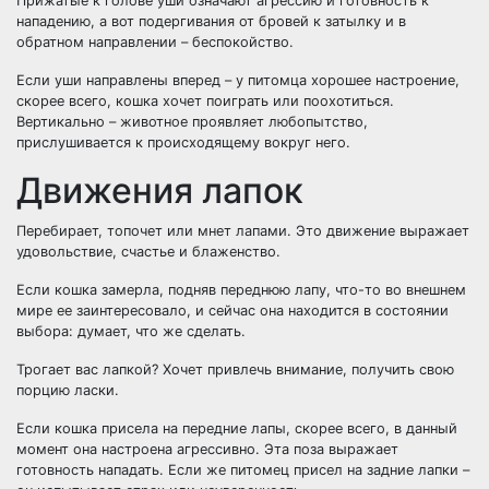
Прижатые к голове уши означают агрессию и готовность к
нападению, а вот подергивания от бровей к затылку и в
обратном направлении – беспокойство.
Если уши направлены вперед – у питомца хорошее настроение,
скорее всего, кошка хочет поиграть или поохотиться.
Вертикально – животное проявляет любопытство,
прислушивается к происходящему вокруг него.
Движения лапок
Перебирает, топочет или мнет лапами. Это движение выражает
удовольствие, счастье и блаженство.
Если кошка замерла, подняв переднюю лапу, что-то во внешнем
мире ее заинтересовало, и сейчас она находится в состоянии
выбора: думает, что же сделать.
Трогает вас лапкой? Хочет привлечь внимание, получить свою
порцию ласки.
Если кошка присела на передние лапы, скорее всего, в данный
момент она настроена агрессивно. Эта поза выражает
готовность нападать. Если же питомец присел на задние лапки –