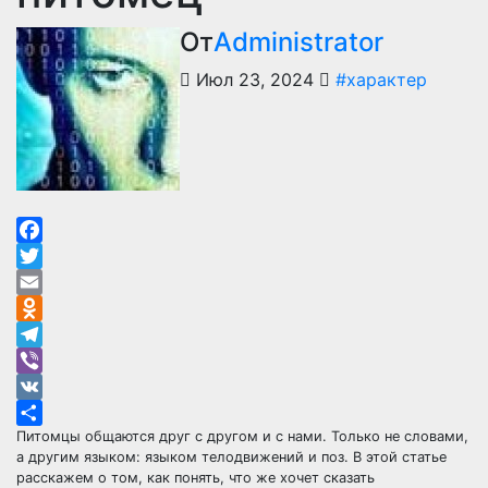
От
Administrator
Июл 23, 2024
#характер
Facebook
Twitter
Email
Odnoklassniki
Telegram
Viber
VK
Питомцы общаются друг с другом и с нами. Только не словами,
Отправить
а другим языком: языком телодвижений и поз. В этой статье
расскажем о том, как понять, что же хочет сказать