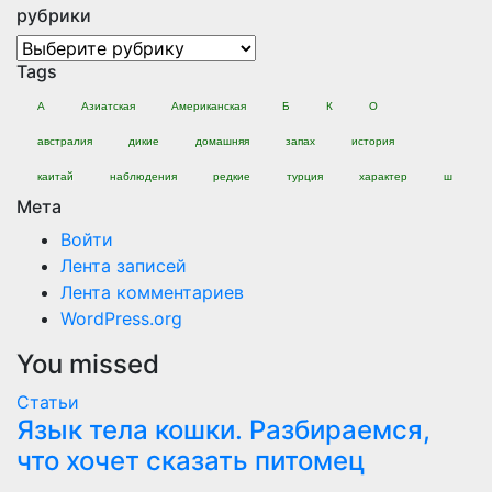
рубрики
рубрики
Tags
А
Азиатская
Американская
Б
К
О
австралия
дикие
домашняя
запах
история
каитай
наблюдения
редкие
турция
характер
ш
Мета
Войти
Лента записей
Лента комментариев
WordPress.org
You missed
Статьи
Язык тела кошки. Разбираемся,
что хочет сказать питомец